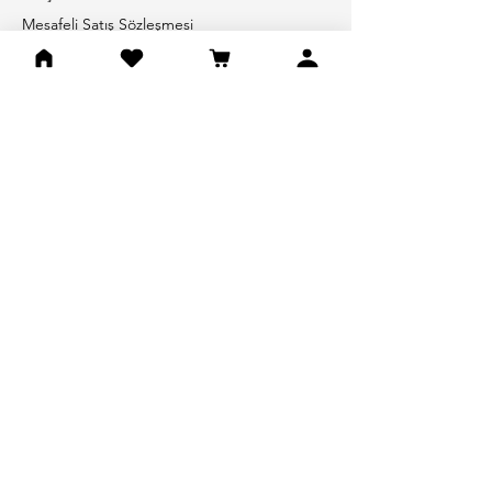
Mesafeli Satış Sözleşmesi
İptal İade Şartları
Gizlilik Politikası
Abone Olun
E-Posta adresiniz
Gönder
Sosyal Medya
© 2024 DoDeMert Home. Tüm hakları saklıdır -
pegionwix.com