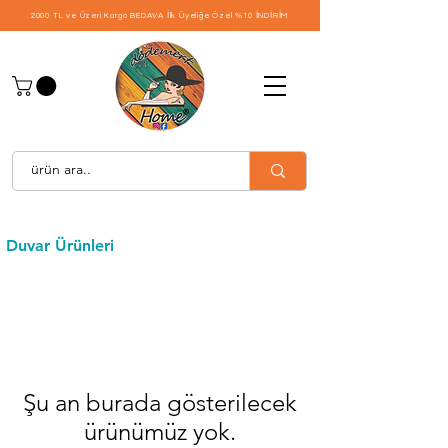
2000 TL ve Üzeri Kargo BEDAVA
İlk Üyeliğe Özel %10 İNDİRİM
Duvar Ürünleri
Şu an burada gösterilecek
ürünümüz yok.