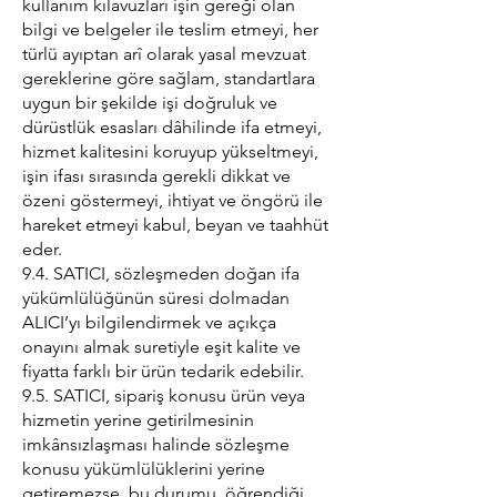
kullanım kılavuzları işin gereği olan
bilgi ve belgeler ile teslim etmeyi, her
türlü ayıptan arî olarak yasal mevzuat
gereklerine göre sağlam, standartlara
uygun bir şekilde işi doğruluk ve
dürüstlük esasları dâhilinde ifa etmeyi,
hizmet kalitesini koruyup yükseltmeyi,
işin ifası sırasında gerekli dikkat ve
özeni göstermeyi, ihtiyat ve öngörü ile
hareket etmeyi kabul, beyan ve taahhüt
eder.
9.4. SATICI, sözleşmeden doğan ifa
yükümlülüğünün süresi dolmadan
ALICI’yı bilgilendirmek ve açıkça
onayını almak suretiyle eşit kalite ve
fiyatta farklı bir ürün tedarik edebilir.
9.5. SATICI, sipariş konusu ürün veya
hizmetin yerine getirilmesinin
imkânsızlaşması halinde sözleşme
konusu yükümlülüklerini yerine
getiremezse, bu durumu, öğrendiği