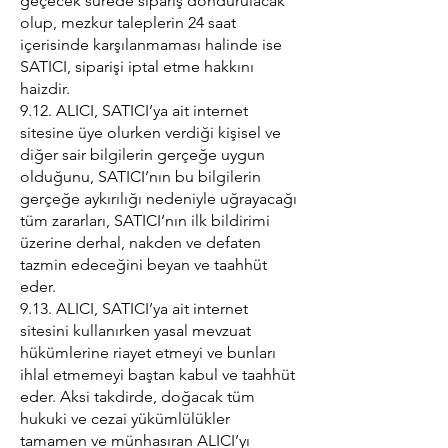
geçecek sürede sipariş dondurulacak
olup, mezkur taleplerin 24 saat
içerisinde karşılanmaması halinde ise
SATICI, siparişi iptal etme hakkını
haizdir.
9.12. ALICI, SATICI’ya ait internet
sitesine üye olurken verdiği kişisel ve
diğer sair bilgilerin gerçeğe uygun
olduğunu, SATICI’nın bu bilgilerin
gerçeğe aykırılığı nedeniyle uğrayacağı
tüm zararları, SATICI’nın ilk bildirimi
üzerine derhal, nakden ve defaten
tazmin edeceğini beyan ve taahhüt
eder.
9.13. ALICI, SATICI’ya ait internet
sitesini kullanırken yasal mevzuat
hükümlerine riayet etmeyi ve bunları
ihlal etmemeyi baştan kabul ve taahhüt
eder. Aksi takdirde, doğacak tüm
hukuki ve cezai yükümlülükler
tamamen ve münhasıran ALICI’yı