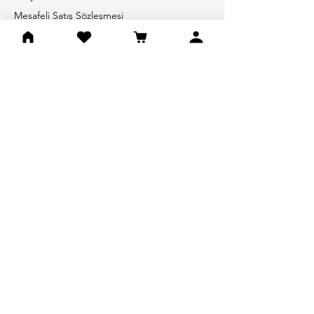
Mesafeli Satış Sözleşmesi
İptal İade Şartları
Gizlilik Politikası
Abone Olun
E-Posta adresiniz
Gönder
Sosyal Medya
© 2024 DoDeMert Home. Tüm hakları saklıdır -
pegionwix.com