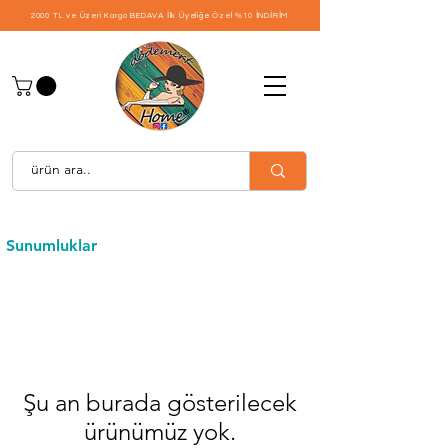
2000 TL ve Üzeri Kargo BEDAVA
İlk Üyeliğe Özel %10 İNDİRİM
Sunumluklar
Şu an burada gösterilecek
ürünümüz yok.